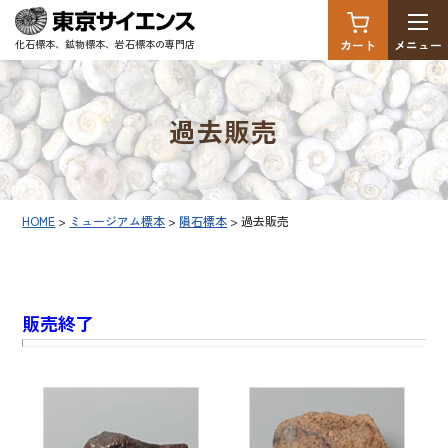
03-3350-6725
(営業時
間 平日9:00〜17:00)
カート
メニュー
化石標本、鉱物標本、岩石標本の専門店
過去販売
HOME
>
ミュージアム標本
>
隕石標本
>
過去販売
販売終了