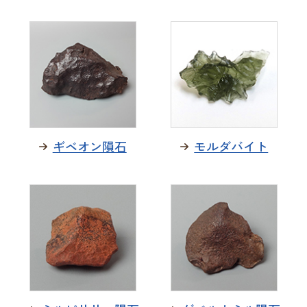
ギベオン隕石
モルダバイト